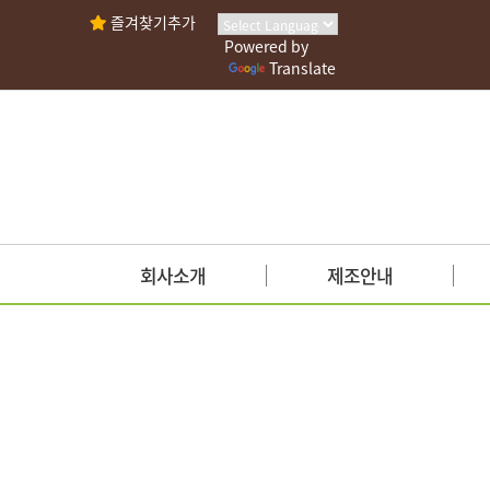
즐겨찾기추가
Powered by
Translate
회사소개
제조안내
인사말
사업안내
회사연혁
시설현황
조직도
안전관리인증
인증현황
가맹점안내
찾아오시는길