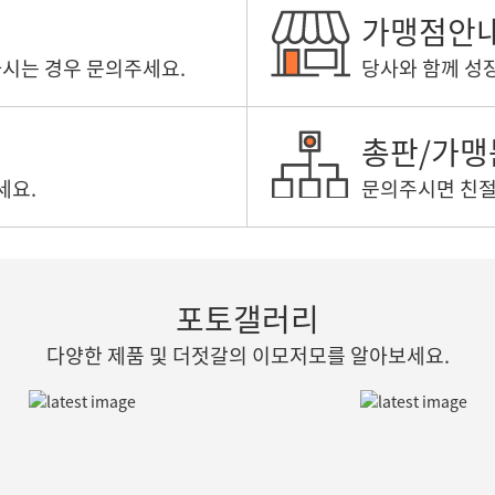
가맹점안
하시는 경우 문의주세요.
당사와 함께 성
총판/가
세요.
문의주시면 친절
포토갤러리
다양한 제품 및 더젓갈의 이모저모를 알아보세요.
유통관련 영업경력자및 유경험자.기존유통라인 운영중인 업체 가능합니다.-모집지역-마케팅가능지역선정서울,부산,대구,울산,대전,광주,인천경기,강원,충북,충남,경북,경남,전북,전남,제주자세한상담은 010-5408-8282 연락주시면 안내받으실수있습니다.감사합니다.