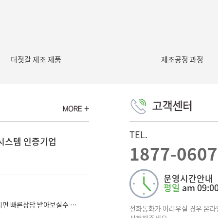
(주)더젓갈입니다. 미국수출 FDA 제조시설등록.DUNS(던스번호)등록. 기업승인기업. 수출상담 고객센터 1877-0607
담요청드립니다.
더젓갈 제조 제품
제조공정 과정
더젓갈입니다.김장철 생산물량폭등으로인해 공장홈페이지 상담이 어렵습니다.문의사항은 더젓가쇼핑몰 https://www.bjfood.co.kr/ 이용해주시면 빠른답변가능합니다.
TEL.
영,시스템 인증기업
1877-0607
운영시간안내
평일
am 09:00
FDA제품승인/제조시설등록 되어있습니다.담당부서로 연락주시면 빠른상담 받아보실수 있습니다. 담당 010-5408-8282
전화통화가 어려우실 경우 온
신청해주세요.