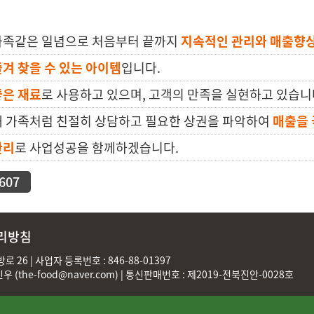
가족같은 일념으로 처음부터 끝까지
지속적인 관리와 매출향
겨 찾을 수 있는 아이템
입니다.
좋은 재료
로 사용하고 있으며, 고객의 만족을 실현하고 있습니
내 가족처럼 친절히 상담하고 필요한 상권을 파악하여
매출을
관리
로 사업성공을 함께하겠습니다.
607
리방침
 26 | 사업자 등록번호 : 846-88-01397
민우 (
the-food@naver.com
) | 통신판매번호 : 제2019-전북진안-0028호