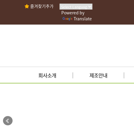
즐겨찾기추가
Powered by
Translate
회사소개
제조안내
인사말
사업안내
회사연혁
시설현황
조직도
안전관리인증
인증현황
가맹점안내
찾아오시는길