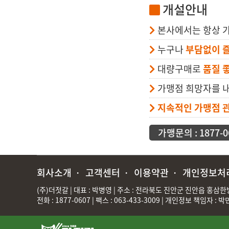
개설안내
본사에서는 항상 
누구나
부담없이 즐
대량구매로
품질 
가맹점 희망자를 
지속적인 가맹점 
가맹문의 : 1877-0
회사소개
·
고객센터
·
이용약관
·
개인정보처
(주)더젓갈 | 대표 : 박병영 | 주소 : 전라북도 진안군 진안읍 홍삼한방로
전화 : 1877-0607 | 팩스 : 063-433-3009 | 개인정보 책임자 : 박