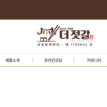
제품소개
온라인상담
커뮤니티
양념젓갈
견적문의
포토갤러리
새우젓
제휴문의
자료실
액젓
총판/가맹문의
보도자료
생선젓갈
기능성젓갈