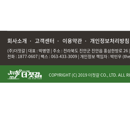
3. 기타 회원으로 등록하는 것이 "회사"의 기술상 현저히 지장이 있
③ 회원가입계약의 성립시기는 "회사"의 승낙이 회원에게 도달한 시
④ 회원은 제15조제1항에 의한 등록사항에 변경이 있는 경우, 즉시 
제7조(회원 탈퇴 및 자격 상실 등)
① 회원은 "회사"에 언제든지 탈퇴를 요청할 수 있으며 "회사"는 즉
② 회원이 다음 각호의 사유에 해당하는 경우, "회사"는 회원자격을 
회사소개
·
고객센터
·
이용약관
·
개인정보처리방침
1. 가입 신청시에 허위 내용을 등록한 경우
2. "회사"을 이용하여 구입한 재화등의 대금, 기타 "회사"이용에 
(주)더젓갈 | 대표 : 박병영 | 주소 : 전라북도 진안군 진안읍 홍삼한방로 26 | 
3. 다른 사람의 "회사" 이용을 방해하거나 그 정보를 도용하는 등 
전화 : 1877-0607 | 팩스 : 063-433-3009 | 개인정보 책임자 : 박민우 (
th
4. "회사"을 이용하여 법령 또는 이 약관이 금지하거나 공서양속에 
③ "회사"이 회원 자격을 제한·정지 시킨후, 동일한 행위가 2회이상
④ "회사"이 회원자격을 상실시키는 경우에는 회원등록을 말소합니다.
COPYRIGHT (C) 2019 더젓갈 CO., LTD. ALL R
제8조(회원에 대한 통지)
① "회사"이 회원에 대한 통지를 하는 경우, 회원이 "회사"과 미리 
② "회사"는 불특정다수 회원에 대한 통지의 경우 1주일이상 "회사"
개별통지를 합니다.
제9조(구매신청)
"회사"이용자는 "회사"상에서 다음 또는 이와 유사한 방법에 의하여 
내지 제4호의 적용을 제외할 수 있습니다.