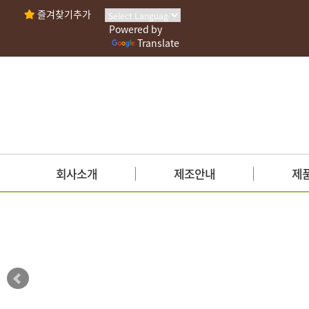
즐겨찾기추가
Powered by
Translate
회사소개
제조안내
제
인사말
사업안내
양념젓갈
회사연혁
시설현황
새우젓
조직도
안전관리인증
액젓
인증현황
가맹점안내
생선젓갈
찾아오시는길
기능성젓